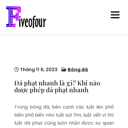
Skip
to
content
five0four.com
Blog kiến thức
hay chuẩn chỉnh
mỗi ngày
Tháng 11 6, 2023
Bóng đá
Đá phạt nhanh là gì? Khi nào
được phép đá phạt nhanh
Trong bóng đá, bên cạnh các luật lên phổ
biến phổ biến như luật sút 11m, luật việt vị thì
luật đá phạt cũng luôn nhận được sự quan