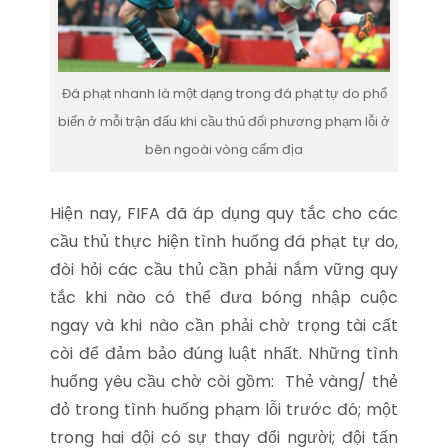
Đá phạt nhanh là một dạng trong đá phạt tự do phổ
biến ở mỗi trận đấu khi cầu thủ đối phương phạm lỗi ở
bên ngoài vòng cấm địa
Hiện nay, FIFA đã áp dụng quy tắc cho các
cầu thủ thực hiện tình huống đá phạt tự do,
đòi hỏi các cầu thủ cần phải nắm vững quy
tắc khi nào có thể đưa bóng nhập cuộc
ngay và khi nào cần phải chờ trọng tài cất
còi để đảm bảo đúng luật nhất. Những tình
huống yêu cầu chờ còi gồm: Thẻ vàng/ thẻ
đỏ trong tình huống phạm lỗi trước đó; một
trong hai đội có sự thay đổi người; đội tấn