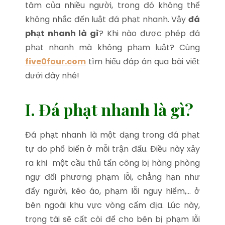
tâm của nhiều người, trong đó không thể
không nhắc đến luật đá phạt nhanh. Vậy
đá
phạt nhanh là gì
? Khi nào được phép đá
phạt nhanh mà không phạm luật? Cùng
five0four.com
tìm hiểu đáp án qua bài viết
dưới đây nhé!
I. Đá phạt nhanh là gì?
Đá phạt nhanh là một dạng trong đá phạt
tự do phổ biến ở mỗi trận đấu. Điều này xảy
ra khi một cầu thủ tấn công bị hàng phòng
ngự đối phương phạm lỗi, chẳng hạn như
đẩy người, kéo áo, phạm lỗi nguy hiểm,… ở
bên ngoài khu vực vòng cấm địa. Lúc này,
trọng tài sẽ cất còi để cho bên bị phạm lỗi