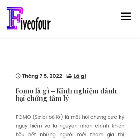
Skip
to
content
five0four.com
Blog kiến thức
hay chuẩn chỉnh
mỗi ngày
Tháng 7 5, 2022
Là gì
Fomo là gì – Kinh nghiệm đánh
bại chứng tâm lý
FOMO (Sợ bị bỏ lỡ) là một hội chứng cực kỳ
nguy hiểm và là nguyên nhân chính khiến
hầu hết những người mới tham gia thị