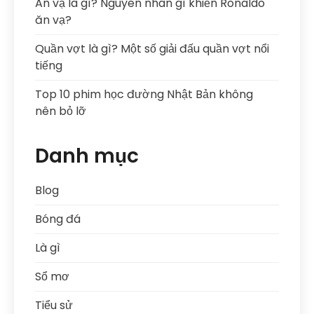
Ăn vạ là gì? Nguyên nhân gì khiến Ronaldo
ăn vạ?
Quần vợt là gì? Một số giải đấu quần vợt nổi
tiếng
Top 10 phim học đường Nhật Bản không
nên bỏ lỡ
Danh mục
Blog
Bóng đá
Là gì
Sổ mơ
Tiểu sử