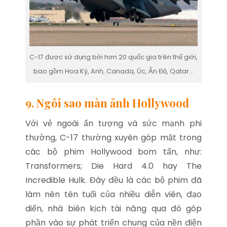
C-17 được sử dụng bởi hơn 20 quốc gia trên thế giới,
bao gồm Hoa Kỳ, Anh, Canada, Úc, Ấn Độ, Qatar…
9. Ngôi sao màn ảnh Hollywood
Với vẻ ngoài ấn tượng và sức mạnh phi
thường, C-17 thường xuyên góp mặt trong
các bộ phim Hollywood bom tấn, như:
Transformers;
Die Hard 4.0 hay
The
Incredible Hulk. Đây đều là các bộ phim đã
làm nên tên tuổi của nhiều diễn viên, đạo
diển, nhà biên kịch tài năng qua đó góp
phần vào sự phát triển chung của nền điện