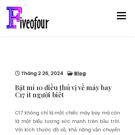
Skip
to
content
five0four.com
Blog kiến thức
hay chuẩn chỉnh
mỗi ngày
Tháng 2 26, 2024
Blog
Bật mí 10 điều thú vị về máy bay
C17 ít người biết
C17 không chỉ là một chiếc máy bay mà còn
là một biểu tượng sức mạnh trên bầu trời.
Với kích thước đồ sộ, khả năng vận chuyển