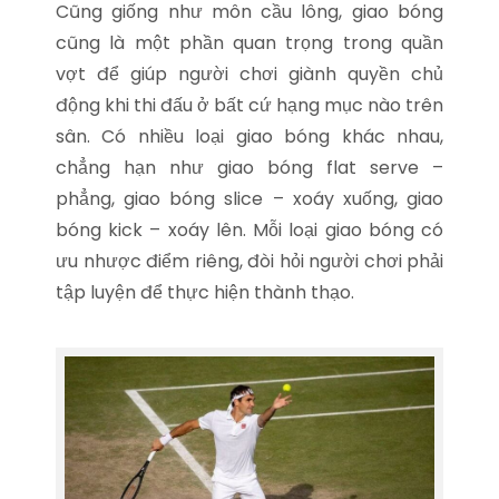
Cũng giống như môn cầu lông, giao bóng
cũng là một phần quan trọng trong quần
vợt để giúp người chơi giành quyền chủ
động khi thi đấu ở bất cứ hạng mục nào trên
sân. Có nhiều loại giao bóng khác nhau,
chẳng hạn như giao bóng flat serve –
phẳng, giao bóng slice – xoáy xuống, giao
bóng kick – xoáy lên. Mỗi loại giao bóng có
ưu nhược điểm riêng, đòi hỏi người chơi phải
tập luyện để thực hiện thành thạo.