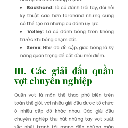
Backhand:
Là cú đánh trái tay, đòi hỏi
kỹ thuật cao hơn forehand nhưng cũng
có thể tạo ra những cú đánh uy lực.
Volley:
Là cú đánh bóng trên không
trước khi bóng chạm đất.
Serve:
Như đã đề cập, giao bóng là kỹ
năng quan trọng để bắt đầu mỗi điểm.
III. Các giải đấu quần
vợt chuyên nghiệp
Quần vợt là môn thể thao phổ biến trên
toàn thế giới, với nhiều giải đấu được tổ chức
ở nhiều cấp độ khác nhau. Các giải đấu
chuyên nghiệp thu hút những tay vợt xuất
sắc nhất tranh tài, mang đến những màn