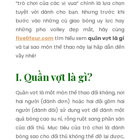
“trò chơi của các vị vua” chính là lựa chọn
tuyệt vời dành cho bạn. Nhưng trước khi
bước vào những cú giao bóng uy lực hay
những pha volley đẹp mắt, hãy cùng
five0four.com
tìm hiểu xem
quần vợt là gì
và tại sao môn thể thao này lại hấp dẫn đến
vậy nhé!
I. Quần vợt là gì?
Quần vợt là một môn thể thao đối kháng, nơi
hai người (đánh đơn) hoặc hai đội gồm hai
người (đánh đôi) sử dụng vợt để đánh một
quả bóng cao su nỉ, rỗng ruột sang phần sân
của đối thủ. Mục tiêu của trò chơi là đánh
bóng sao cho đối thủ không thể đỡ lại được,