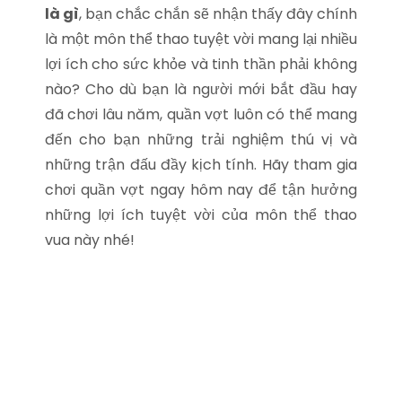
là gì
, bạn chắc chắn sẽ nhận thấy đây chính
là một môn thể thao tuyệt vời mang lại nhiều
lợi ích cho sức khỏe và tinh thần phải không
nào? Cho dù bạn là người mới bắt đầu hay
đã chơi lâu năm, quần vợt luôn có thể mang
đến cho bạn những trải nghiệm thú vị và
những trận đấu đầy kịch tính. Hãy tham gia
chơi quần vợt ngay hôm nay để tận hưởng
những lợi ích tuyệt vời của môn thể thao
vua này nhé!