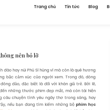
Trang chủ
Tin tức
Blog
B
không nên bỏ lỡ
anh đào hay núi Phú Sĩ hùng vĩ mà còn là quê hương
ung bậc cảm xúc của người xem. Trong đó, dòng
g đảo, đặc biệt là đối với khán giả trẻ. Bởi lẽ,
đến những thước phim đẹp mắt, mà còn tái hiện
 câu chuyện tình yêu ngây thơ trong sáng, hay
Vậy, nếu bạn đang tìm kiếm những bộ
phim học