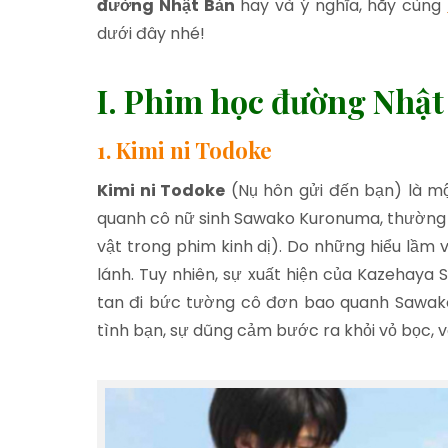
đường Nhật Bản
hay và ý nghĩa, hãy cùng
dưới đây nhé!
I. Phim học đường Nhậ
1. Kimi ni Todoke
Kimi ni Todoke
(Nụ hôn gửi đến bạn) là m
quanh cô nữ sinh Sawako Kuronuma, thường đ
vật trong phim kinh dị). Do những hiểu lầm v
lánh. Tuy nhiên, sự xuất hiện của Kazehaya 
tan đi bức tường cô đơn bao quanh Sawak
tình bạn, sự dũng cảm bước ra khỏi vỏ bọc, v