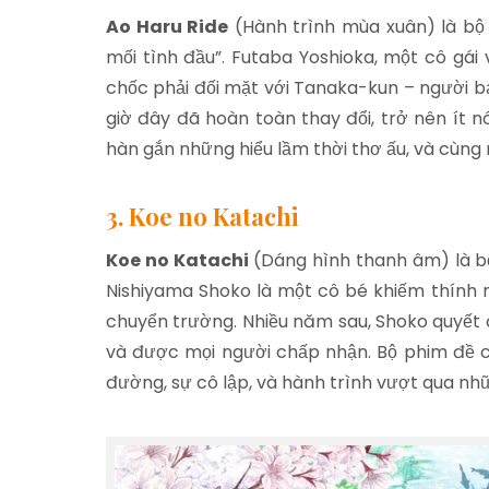
Ao Haru Ride
(Hành trình mùa xuân) là bộ 
mối tình đầu”. Futaba Yoshioka, một cô gái
chốc phải đối mặt với Tanaka-kun – người b
giờ đây đã hoàn toàn thay đổi, trở nên ít nói
hàn gắn những hiểu lầm thời thơ ấu, và cùn
3. Koe no Katachi
Koe no Katachi
(Dáng hình thanh âm) là 
Nishiyama Shoko là một cô bé khiếm thính n
chuyển trường. Nhiều năm sau, Shoko quyết 
và được mọi người chấp nhận. Bộ phim đề 
đường, sự cô lập, và hành trình vượt qua n