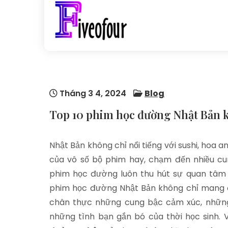
Skip
to
content
five0four.com
Blog kiến thức
hay chuẩn chỉnh
mỗi ngày
Tháng 3 4, 2024
Blog
Top 10 phim học đường Nhật Bản 
Nhật Bản không chỉ nổi tiếng với sushi, hoa 
của vô số bộ phim hay, chạm đến nhiều c
phim học đường luôn thu hút sự quan tâm đôn
phim học đường Nhật Bản không chỉ mang 
chân thực những cung bậc cảm xúc, những
những tình bạn gắn bó của thời học sinh.