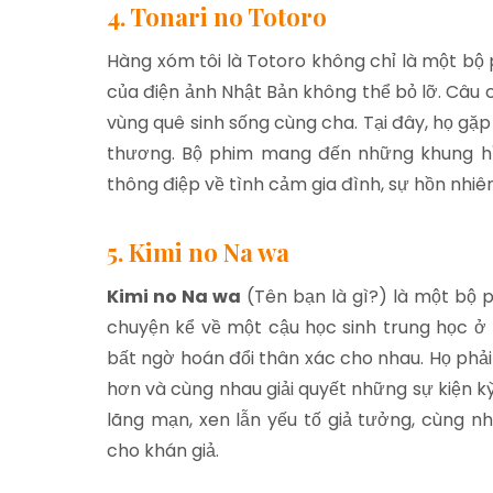
4. Tonari no Totoro
Hàng xóm tôi là Totoro không chỉ là một bộ
của điện ảnh Nhật Bản không thể bỏ lỡ. Câu 
vùng quê sinh sống cùng cha. Tại đây, họ gặp 
thương. Bộ phim mang đến những khung hìn
thông điệp về tình cảm gia đình, sự hồn nhiên
5. Kimi no Na wa
Kimi no Na wa
(Tên bạn là gì?) là một bộ 
chuyện kể về một cậu học sinh trung học ở 
bất ngờ hoán đổi thân xác cho nhau. Họ phải
hơn và cùng nhau giải quyết những sự kiện k
lãng mạn, xen lẫn yếu tố giả tưởng, cùng n
cho khán giả.