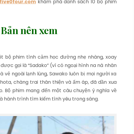
five0four.com
khám phá danh sách 10 bộ phim
t Bản nên xem
ột bộ phim tình cảm học đường nhẹ nhàng, xoay
ược gọi là “Sadako” (vì có ngoại hình na ná nhân
à vẻ ngoài lạnh lùng, Sawako luôn bị mọi người xa
Shota, chàng trai thân thiện và ấm áp, đã dần xua
o. Bộ phim mang đến một câu chuyện ý nghĩa về
à hành trình tìm kiếm tình yêu trong sáng.