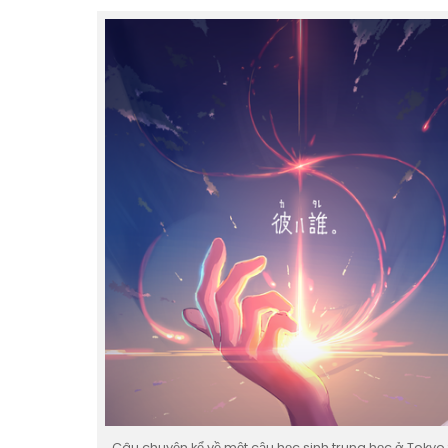
Câu chuyện kể về một cậu học sinh trung học ở Tokyo 