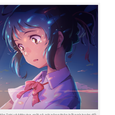
tên Taki và Mitsuha, một cô gái nông thôn bất ngờ hoán đổi