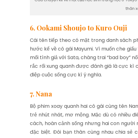
thân 
6. Ookami Shoujo to Kuro Ouji
Cái tên tiếp theo có mặt trong danh sách p
hước kể về cô gái Mayumi. Vì muốn che giấu
mối tình giả với Sata, chàng trai “bad boy” n
rắc rối xung quanh được đánh giá là cực kì
điệp cuộc sống cực kì ý nghĩa.
7. Nana
Bộ phim xoay quanh hai cô gái cùng tên Nana
trẻ nhút nhát, mơ mộng. Mặc dù có nhiều đi
cách, hoàn cảnh sống nhưng hai con người n
đặc biệt. Đôi bạn thân cùng nhau chia sẻ 