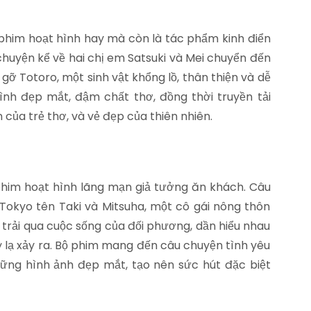
 phim hoạt hình hay mà còn là tác phẩm kinh điển
chuyện kể về hai chị em Satsuki và Mei chuyển đến
gỡ Totoro, một sinh vật khổng lồ, thân thiện và dễ
h đẹp mắt, đậm chất thơ, đồng thời truyền tải
 của trẻ thơ, và vẻ đẹp của thiên nhiên.
phim hoạt hình lãng mạn giả tưởng ăn khách. Câu
Tokyo tên Taki và Mitsuha, một cô gái nông thôn
 trải qua cuộc sống của đối phương, dần hiểu nhau
ỳ lạ xảy ra. Bộ phim mang đến câu chuyện tình yêu
hững hình ảnh đẹp mắt, tạo nên sức hút đặc biệt