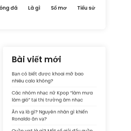
óng đá
Là gì
Sổ mơ
Tiểu sử
Bài viết mới
Bạn có biết được khoai mỡ bao
nhiêu calo không?
Các nhóm nhạc nữ Kpop “làm mưa
làm gió” tại thị trường âm nhạc
Ăn vạ là gì? Nguyên nhân gì khiến
Ronaldo ăn vạ?
Quần vợt là gì? Một số giải đấu quần