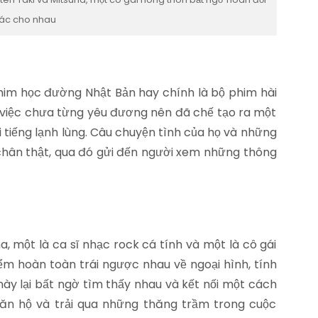
xác cho nhau
him học đường Nhật Bản hay chính là bộ phim hài
 việc chưa từng yêu đương nên đã chế tạo ra một
ổi tiếng lạnh lùng. Câu chuyện tình của họ và những
 chân thật, qua đó gửi đến người xem những thông
, một là ca sĩ nhạc rock cá tính và một là cô gái
ểm hoàn toàn trái ngược nhau về ngoại hình, tính
ày lại bất ngờ tìm thấy nhau và kết nối một cách
căn hộ và trải qua những thăng trầm trong cuộc