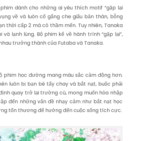
phim dành cho những ai yêu thích motif “gặp lại
 vụng về và luôn cố gắng che giấu bản thân, bỗng
ạn thời cấp 2 mà cô thầm mến. Tuy nhiên, Tanaka
 và lạnh lùng. Bộ phim kể về hành trình “gặp lại”,
g nhau trưởng thành của Futaba và Tanaka.
bộ phim học đường mang màu sắc cảm động hơn.
ên luôn bị bạn bè tẩy chay và bắt nạt, buộc phải
định quay trở lại trường cũ, mong muốn hòa nhập
cập đến những vấn đề nhạy cảm như bắt nạt học
hững tổn thương để hướng đến cuộc sống tích cực.